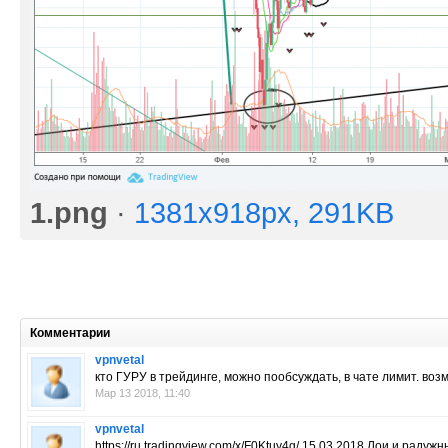
1.png
·
1381x918px, 291KB
Комментарии
vpnvetal
кто ГУРУ в трейдинге, можно пообсуждать, в чате лимит. воз
Мар 13 2018, 11:40
vpnvetal
https://ru.tradingview.com/x/F0Ktuy4g/ 15.03.2018 Лои и радуж