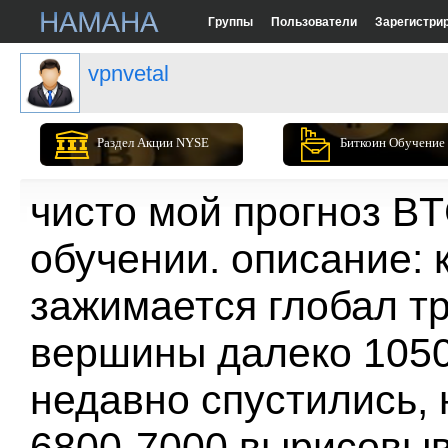
Группы
Пользователи
Зарегистри
vpnvetal
Раздел Акции NYSE
Биткоин Обучение
чисто мой прогноз B
обучении. описание: к
зажимается глобал тр
вершины далеко 1050
недавно спустились,
6800-7000,вырисовыв