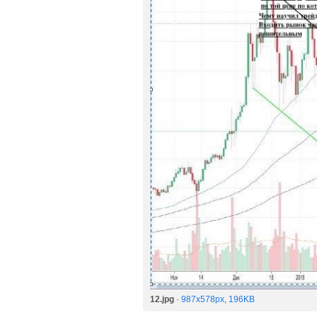
12.jpg
·
987x578px, 196KB