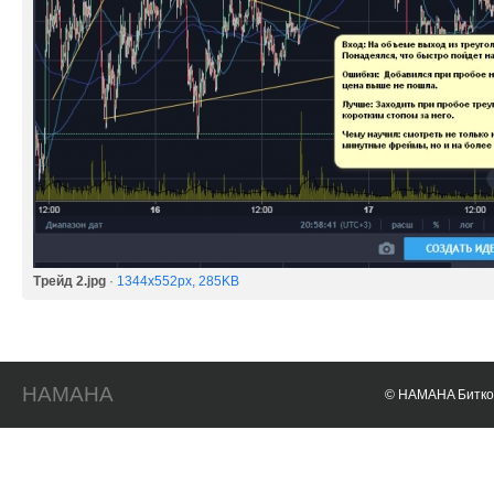
Трейд 2.jpg
·
1344x552px, 285KB
HAMAHA
© HAMAHA Биткои