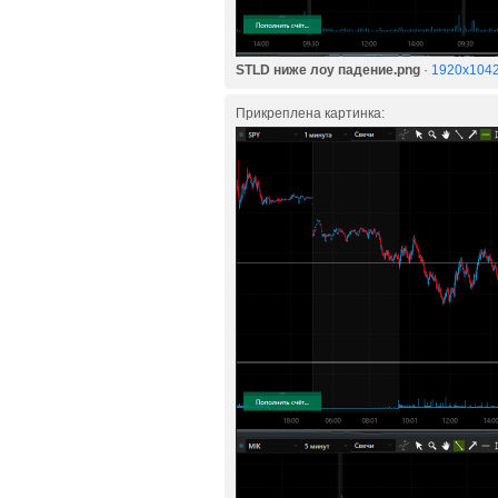
STLD ниже лоу падение.png
·
1920x1042
Прикреплена картинка: