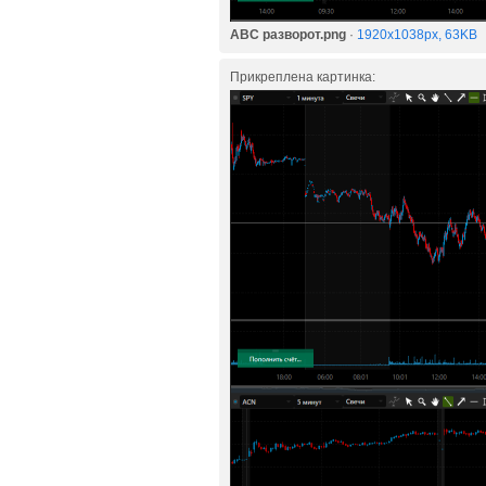
ABC разворот.png
·
1920x1038px, 63KB
Прикреплена картинка: