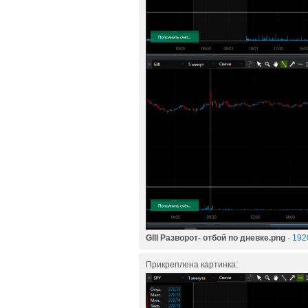
GIII Разворот- отбой по дневке.png
·
192
Прикреплена картинка: