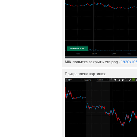
MIK попытка закрыть гэп.png
·
1920x105
Прикреплена картинка: