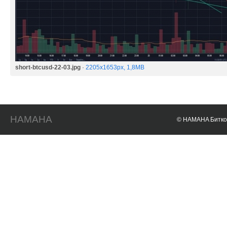
short-btcusd-22-03.jpg
·
2205x1653px, 1,8MB
HAMAHA
© HAMAHA Биткои