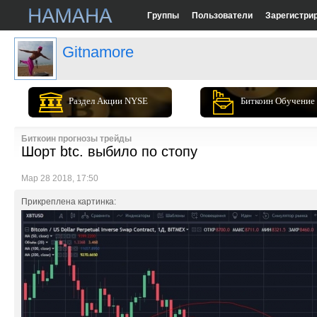
Группы
Пользователи
Зарегистри
Gitnamore
Раздел Акции NYSE
Биткоин Обучение
Биткоин прогнозы трейды
Шорт btc. выбило по стопу
Мар 28 2018, 17:50
Прикреплена картинка: