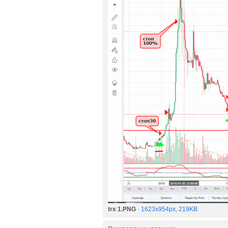
trx 1.PNG
·
1623x954px, 219KB