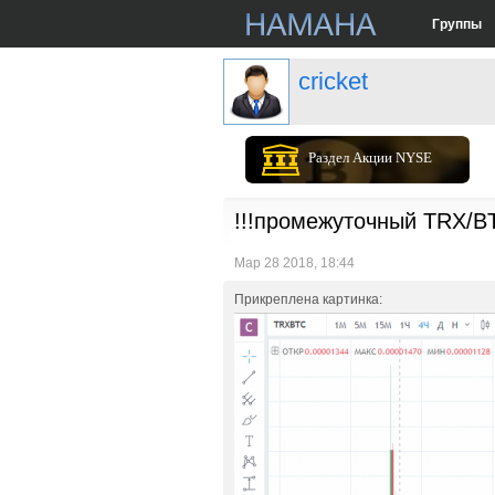
Группы
cricket
Раздел Акции NYSE
!!!промежуточный TRX/BT
Мар 28 2018, 18:44
Прикреплена картинка: