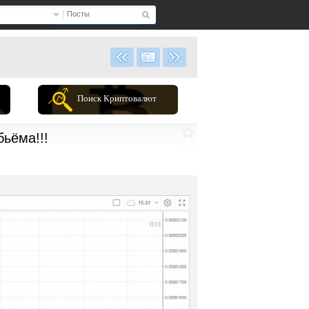
Посты
Поиск Криптовалют
ьёма!!!