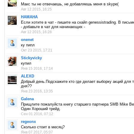
Макс ты не отвечаешь, не добавляешь меня в skype(
Авг 12 2015, 16:25
HAMAHA
Если хотите в чат - пишите на скайп genessistrading. В пись
- добавьте в чат для начинающих -
Авг 12 2015, 16:28
onenet
ку пипл
Окт 23 2015, 17:21
Stickyvicky
купил
Янв 15 2016, 17:14
ALEXD
Добрый день.Подскажите кто где делает выборку акций для т
дня??
Янв 23 2016, 13:35
Galena
Прищлите пожалуйста книгу старшего партнера SMB Mike Bell
Один Хороший трейд.
Сен 01 2016, 07:12
regeonx
Сколько стоит в месяц?
Янв 07 2017, 05:07