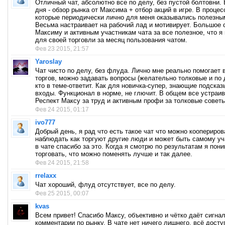
Отличный чат, абсолютно все по делу, без пустой болтовни.
дня - обзор рынка от Максима + отбор акций в игре. В процесс
которые периодически лично для меня оказывались полезны
Весьма настраивает на рабочий лад и мотивирует. Большое 
Максиму и активным участникам чата за все полезное, что я
для своей торговли за месяц пользования чатом.
Фев 23 2015, 21:57
Yaroslay
Чат чисто по делу, без флуда. Лично мне реально помогает 
торгов, можно задавать вопросы (желательно толковые и по 
кто в теме-ответит. Как для новичка-супер, знающие подска
входы. Функционал в норме, не глючит. В общем все устраив
Респект Максу за труд и активным профи за толковые советы
Фев 24 2015, 01:17
ivo777
Добрый день, я рад что есть такое чат что можно коопериров
наблюдать как торгуют другие люди и может быть самому уч
в чате спасибо за это. Когда я смотрю по результатам я пон
торговать, что можно поменять лучше и так далее.
Фев 24 2015, 21:58
rrelaxx
Чат хороший, флуд отсутствует, все по делу.
Фев 25 2015, 00:07
kvas
Всем привет! Спасибо Максу, объективно и чётко даёт сигна
комментарии по рынку. В чате нет ничего лишнего, всё досту