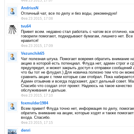
Фев 23 2015, 17:07
AndriusN
Отличный чат, все по делу и без воды, рекомендую!
Фев 23 2015, 17:08
tvu64
Привет всем. недавно стал работать с чатом все отлично, ка
говорили помогают, подкидывают бумагам, лишнего нет. Все 
нравится!
Фев 23 2015, 17:09
Vezunchik65
Чат полезная штука. Помогает вовремя обратить внимание н
акцию в которой есть потенциал. Флуда нет, админ строг и с
предупредит, и может закрыть доступ к отправки сообщений 
что бы тот не флудил.) Для новичка полезно тем что он мож
сравнить акции с теми которые сам отобрал. Пока набираетс
Админ отзывчив и всегда подскажет, даст дельный совет. Ма
Спасибо что создал этот проект. Надеюсь на такое качество
обслуживания и дальше.
Фев 23 2015, 17:10
foxmulder1984
Всем привет! Флуда точно нет, информация по делу, помогае
обратить внимание на акции, которые ходят и также помогает
входа. Спасибо.
Фев 23 2015, 17:15
denri