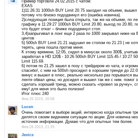
Пример торговли 24.02.2015 с чатом:
EXAS
1)11:26:31 1000sh BUY Limit 20.75 заходил на объеме, вышел 
потому что близко пододвинул его (ошибка новичка).
2)следующая позиция была открыта, так же на объеме, по ле
графику в 11:29:27 1000sh BUY Limit 20.80, выход по 20.80, 
что будет откат – ближе пододвинул стоп.
3,4)запрыгивал в лонг еще 2 раза по 1000 закрывал ниже на 8
центов
5) 500sh BUY Limit 21.21 задушил ее стопом по 21.23 ( не хо
терять, цена пошла против меня.
К этому времени, 12:05, сидел в минусах около 300$, учитыв
заработал в HD 120$ - 10:26 500sh BUY Limit 115.45 / 10:27 5
Limit 115.69.
6) потом по 21.25 зашел в позу с трейдером из чата, и огром
спасибо!, с ним на 500sh просидел в хорошем тренде до 22.0
минус и вышел в плюс, реально несколько раз порывался вы
ленте обвал цены, но досидел и вышел так же с ним. помог з
сделать хороший тренд, можно сказать «провел за ручку», с
ему! для меня это было полезно!
Итог плюс 240
Фев 26 2015, 16:08
Lucen
Очень помогает в выборе акций, интересно когда опытные т
делятся своим видением ситуации по акции. Для новичка н
источник информации. Думаю что для опытных тем более.
Фев 26 2015, 21:35
Jevics