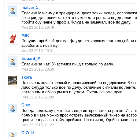
matvei_5
Спасибо Максиму и трейдерам, дают точки входа, сопровож
позиции, для новичка то что нужно для роста и поддержки , 
пройти обучение у профи. Флуда не замечал, все по делу.
Фев 23 2015, 19:49
MIR
Получил пробный доступ,флуда нет,хорошие сигналы,ай пи 
заработать новичку.
Фев 23 2015, 20:31
Eduard_M
Спасибо за чат! Участники пишут только по делу.
Фев 23 2015, 20:50
skora
Чат очень качественный и практический по содержанию без к
либо флуда только все по делу, отличные сигналы по ленте,
паттернам и обзор рынка в целом. Очень рекомендую.
Фев 23 2015, 21:00
Qlex
Всегда подскажут, что есть еще интересного на рынке. И гла
прямо в чате можно просмотреть выложенный тикер на встр
графике в разных таймфреймах. Практично, Удобно. мне нра
Фев 23 2015, 21:22
OiZuki