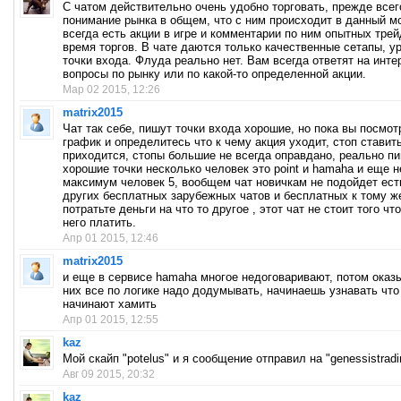
C чатом действительно очень удобно торговать, прежде всег
понимание рынка в общем, что с ним происходит в данный м
всегда есть акции в игре и комментарии по ним опытных трей
время торгов. В чате даются только качественные сетапы, у
точки входа. Флуда реально нет. Вам всегда ответят на инт
вопросы по рынку или по какой-то определенной акции.
Мар 02 2015, 12:26
matrix2015
Чат так себе, пишут точки входа хорошие, но пока вы посмот
график и определитесь что к чему акция уходит, стоп ставит
приходится, стопы большие не всегда оправдано, реально п
хорошие точки несколько человек это point и hamaha и еще 
максимум человек 5, вообщем чат новичкам не подойдет ест
других бесплатных зарубежных чатов и бесплатных к тому же
потратьте деньги на что то другое , этот чат не стоит того чт
него платить.
Апр 01 2015, 12:46
matrix2015
и еще в сервисе hamaha многое недоговаривают, потом оказ
них все по логике надо додумывать, начинаешь узнавать что
начинают хамить
Апр 01 2015, 12:55
kaz
Мой скайп "potelus" и я сообщение отправил на "genessistradi
Авг 09 2015, 20:32
kaz