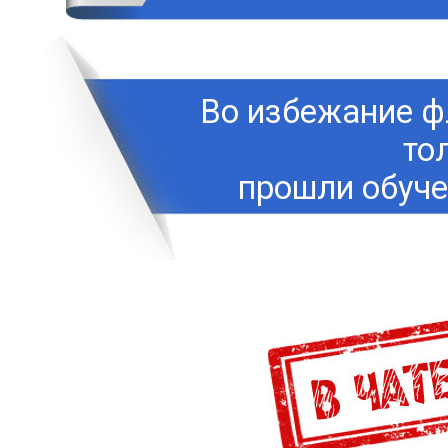
Во избежание фл
тол
прошли обуче
подт
знания каче