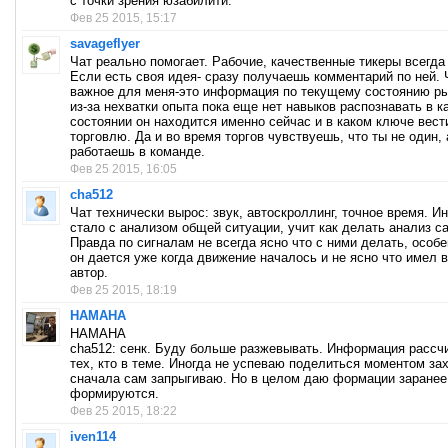
с точки зрения юзабилити.
Фев 25 2015, 15:17
savageflyer
Чат реально помогает. Рабочие, качественные тикеры всегда 
Если есть своя идея- сразу получаешь комментарий по ней. 
важное для меня-это информация по текущему состоянию рын
из-за нехватки опыта пока еще нет навыков распознавать в к
состоянии он находится именно сейчас и в каком ключе вест
торговлю. Да и во время торгов чувствуешь, что ты не один, 
работаешь в команде.
Фев 25 2015, 16:05
cha512
Чат технически вырос: звук, автоскроллинг, точное время. И
стало с анализом общей ситуации, учит как делать анализ с
Правда по сигналам не всегда ясно что с ними делать, особе
он дается уже когда движение началось и не ясно что имел 
автор.
Фев 25 2015, 18:19
HAMAHA
HAMAHA
cha512: cенк. Буду больше разжевывать. Информация рассч
тех, кто в теме. Иногда не успеваю поделиться моментом за
сначала сам запрыгиваю. Но в целом даю формации заранее,
формируются.
Фев 25 2015, 18:22
iven114