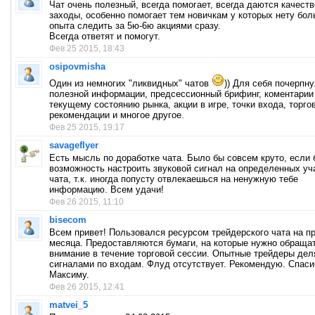
Чат очень полезный, всегда помогает, всегда даются качест
заходы, особенно помогает тем новичкам у которых нету бол
опыта следить за 5ю-6ю акциями сразу.
Всегда ответят и помогут.
Фев 25 2015, 18:43
osipovmisha
Один из немногих "ликвидных" чатов
)) Для себя почерпн
полезной информации, предсессионный брифинг, коментарии
текущему состоянию рынка, акции в игре, точки входа, торго
рекомендации и многое другое.
Фев 25 2015, 19:17
savageflyer
Есть мысль по доработке чата. Было бы совсем круто, если
возможность настроить звуковой сигнал на определенных уч
чата, т.к. иногда попусту отвлекаешься на ненужную тебе
информацию. Всем удачи!
Фев 26 2015, 11:10
bisecom
Всем привет! Пользовался ресурсом трейдерского чата на п
месяца. Предоставляются бумаги, на которые нужно обраща
внимание в течение торговой сессии. Опытные трейдеры дел
сигналами по входам. Флуд отсутствует. Рекомендую. Спаси
Максиму.
Фев 26 2015, 12:41
matvei_5