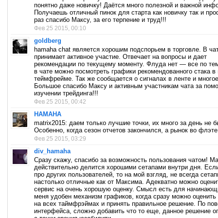
понятно даже новичку! Даётся много полезной и важной инф
Получаешь отличный пинок для старта как новичку так и про
раз спасибо Максу, за его терпение и труд!!!
Фев 25 2015, 00:10
goldberg
hamaha chat является хорошим подспорьем в торговле. В ча
принимает активное участие. Отвечает на вопросы и дает
рекомендации по текущему моменту. Флуда нет — все по те
в чате можно посмотреть графики рекомендованного стака в
теймфрейме. Так же сообщается о сигналах в ленте и многое
Большое спасибо Максу и активным участникам чата за пом
изучении трейдинга!!!
Фев 25 2015, 00:42
HAMAHA
matrix2015: даем только лучшие точки, их много за день не б
Особенно, когда сезон отчетов закончился, а рынок во флэте
Фев 25 2015, 03:29
div_hamaha
Сразу скажу, спасибо за возможность пользования чатом! М
действительно делится хорошими сетапами внутри дня. Если
про других пользователей, то на мой взгляд, не всегда сета
настолько отличные как от Максима. Адекватно можно оцени
сервис на очень хорошую оценку. Смысл есть для начинающ
меня удобен механизм графиков, когда сразу можно оценить
на всех таймфрэймах и принять правильное решение. По по
интерфейса, сложно добавить что то еще, данное решение 