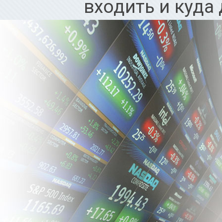
входить и куда
многочисленные
Анализ рынка в
3
торгов, важно 
рынка. Трендов
Активный рынок
это понимание.