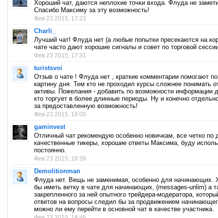
Хороший чат, даются неплохие точки входа. Флуда не замет
Спасибо Максиму за эту возможность!
Фев 23 2015, 17:23
Charli_
Лучший чат! Флуда нет (а любые попытки пресекаются на корн
чате часто дают хорошие сигналы и совет по торговой сессии
Фев 23 2015, 17:31
turistsvoi
Отзыв о чате ! Флуда нет , краткие комментарии помогают по
картину дня. Тем кто не проходил курсы сложнее понимать 
активы. Пожелания - добавить по возможности информации д
кто торгует в более длинные периоды. Ну и конечно отдельн
за предоставленную возможность!
Фев 23 2015, 18:00
gaminvest
Отличный чат рекомендую особенно новичкам, все четко по 
качественные тикеры, хорошие ответы Максима, буду исполь
постоянно.
Фев 23 2015, 18:39
Demolitionman
Флуда нет. Вещь не заменимая, особенно для начинающих. 
бы иметь ветку в чате для начинающих, (messages-unlim) а т
закрепленного за ней опытного трейдера-модератора, которы
ответов на вопросы следил бы за продвижением начинающег
можно ли ему перейти в основной чат в качестве участника.
Фев 23 2015, 18:46