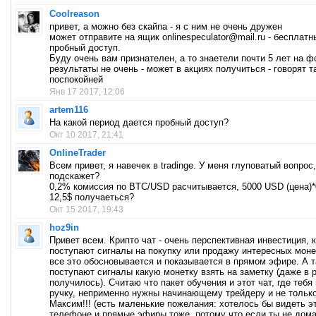
Coolreason
привет, а можно без скайпа - я с ним не очень дружен
может отправите на ящик onlinespeculator@mail.ru - бесплатн
пробный доступ.
Буду очень вам признателен, а то знаетели почти 5 лет на ф
результаты не очень - может в акциях получиться - говорят т
поспокойней
Янв 17 2017, 12:06
artem116
На какой период дается пробный доступ?
Окт 10 2017, 21:41
OnlineTrader
Всем привет, я навечек в tradinge. У меня глуповатый вопрос,
подскажет?
0,2% комиссия по BTC/USD расчитывается, 5000 USD (цена)*
12,5$ получаеться?
Окт 15 2017, 19:43
hoz9in
Привет всем. Крипто чат - очень перспективная инвестиция, 
поступают сигналы на покупку или продажу интересных моне
все это обосновывается и показывается в прямом эфире. А 
поступают сигналы какую монетку взять на заметку (даже в
получилось). Считаю что пакет обучения и этот чат, где тебя
ручку, неприменно нужны начинающему трейдеру и не тольк
Максим!!! (есть маленькие пожелания: хотелось бы видеть эт
телефоне и прямые эфиры тоже, потому что если ты не дом