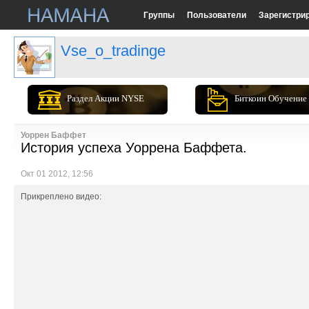
Группы
Пользователи
Зарегистри
Vse_o_tradinge
Раздел Акции NYSE
Биткоин Обучение
Уоррен Баффет
История успеха Уоррена Баффета.
Окт 01 2012, 12:56
Прикреплено видео: