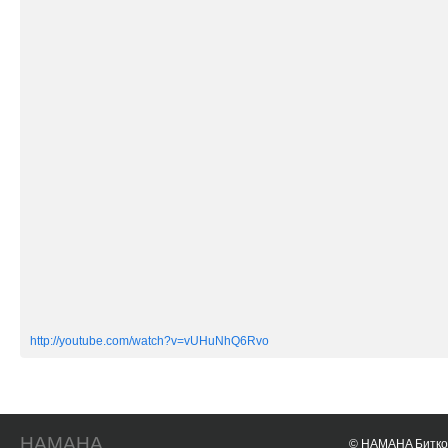
http://youtube.com/watch?v=vUHuNhQ6Rvo
HAMAHA
© HAMAHA Биткои