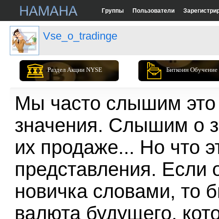
Группы
Пользователи
Зарегистри
Vse_o_tradinge
Раздел Акции NYSE
Биткоин Обучение
Мы часто слышим это 
значения. Слышим о з
их продаже... Но что 
представления. Если 
новичка словами, то б
валюта будущего, кот