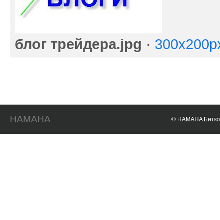
блог трейдера.jpg
·
300x200p
HAMAHA
© HAMAHA Биткои