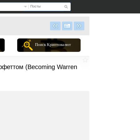
Посты
Поиск Криптовалют
ффеттом (Becoming Warren