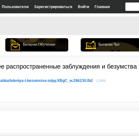
Пользователи
Зарегистрироваться
Войти
Главная
Биткоин Обучение
Биткоин Чат
ее распространенные заблуждения и безумства
abluzhdeniya-i-bezumstva-tolpy.XBgC_w.296230.fb2
· 1,3MB