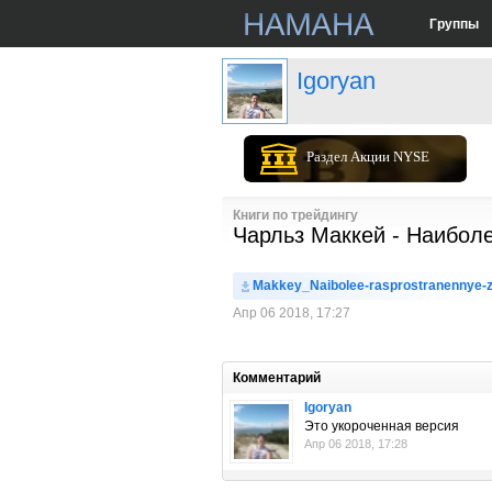
Группы
Igoryan
Раздел Акции NYSE
Книги по трейдингу
Чарльз Маккей - Наибол
Makkey_Naibolee-rasprostranennye-z
Апр 06 2018, 17:27
Комментарий
Igoryan
Это укороченная версия
Апр 06 2018, 17:28