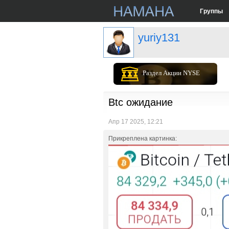
Группы
yuriy131
Раздел Акции NYSE
Btc ожидание
Апр 17 2025, 12:21
Прикреплена картинка: