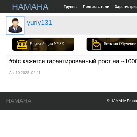
Группы
Пользователи
Зарегистри
yuriy131
Раздел Акции NYSE
Биткоин Обучение
#btc кажется гарантированный рост на ~100
Авг 10 2025, 02:41
HAMAHA
© HAMAHA Биткои