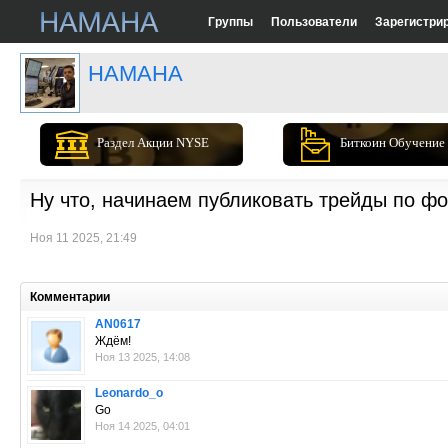
Группы
Пользователи
Зарегистри
HAMAHA
Раздел Акции NYSE
Биткоин Обучение
Ну что, начинаем публиковать трейды по ф
Ноя 11 2025, 21:49
Комментарии
AN0617
Ждём!
Ноя 13 2025, 14:08
Leonardo_o
Go
Ноя 14 2025, 04:01