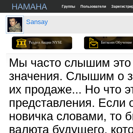
Группы
Пользователи
Зарегистри
Sansay
Раздел Акции NYSE
Биткоин Обучение
Мы часто слышим это 
значения. Слышим о з
их продаже... Но что 
представления. Если 
новичка словами, то б
валюта будущего, кот