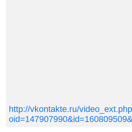
http://vkontakte.ru/video_ext.ph
oid=147907990&id=160809509