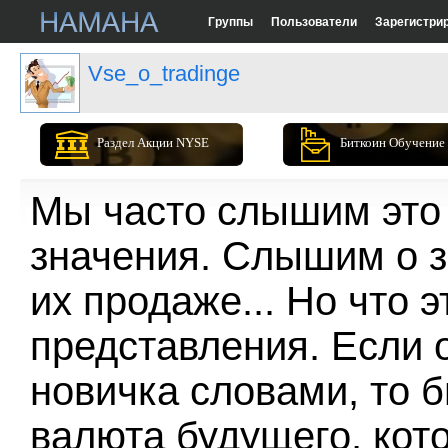
Группы
Пользователи
Зарегистри
Vse_o_tradinge
Раздел Акции NYSE
Биткоин Обучение
Мы часто слышим это 
значения. Слышим о з
их продаже... Но что 
представления. Если 
новичка словами, то б
валюта будущего, кот