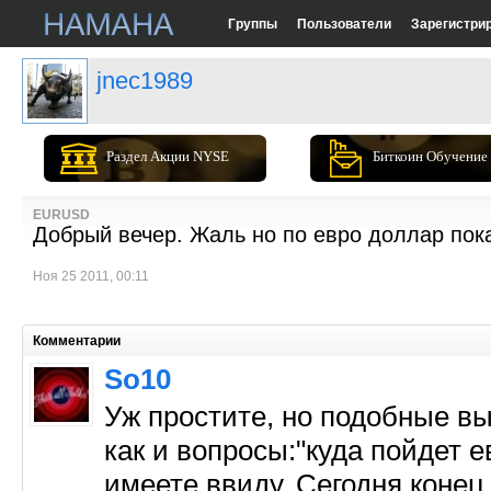
Группы
Пользователи
Зарегистри
jnec1989
Раздел Акции NYSE
Биткоин Обучение
EURUSD
Добрый вечер. Жаль но по евро доллар пока
Ноя 25 2011, 00:11
Комментарии
So10
Уж простите, но подобные вы
как и вопросы:"куда пойдет 
имеете ввиду. Сегодня конец