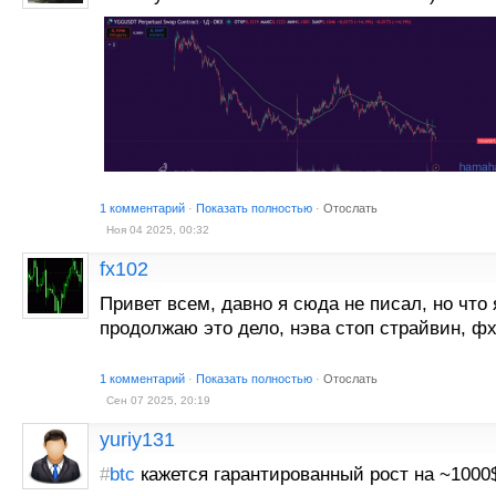
1 комментарий
·
Показать полностью
·
Отослать
Ноя 04 2025, 00:32
fx102
Привет всем, давно я сюда не писал, но что я
продолжаю это дело, нэва стоп страйвин, ф
1 комментарий
·
Показать полностью
·
Отослать
Сен 07 2025, 20:19
yuriy131
#
btc
кажется гарантированный рост на ~1000