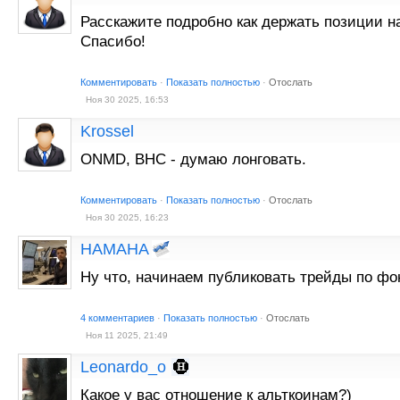
Расскажите подробно как держать позиции н
Спасибо!
Комментировать
·
Показать полностью
·
Отослать
Ноя 30 2025, 16:53
Krossel
ONMD, BHC - думаю лонговать.
Комментировать
·
Показать полностью
·
Отослать
Ноя 30 2025, 16:23
HAMAHA
Ну что, начинаем публиковать трейды по фо
4 комментариев
·
Показать полностью
·
Отослать
Ноя 11 2025, 21:49
Leonardo_o
Какое у вас отношение к альткоинам?)