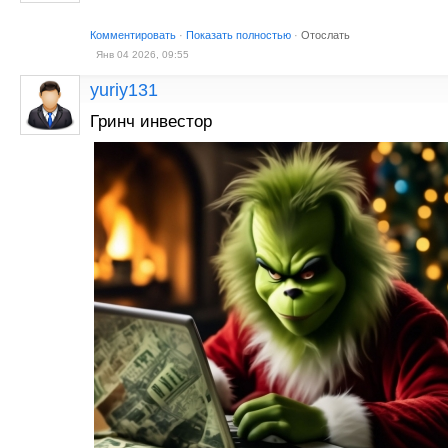
Комментировать
·
Показать полностью
·
Отослать
Янв 04 2026, 09:55
yuriy131
Гринч инвестор