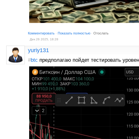
Комментировать
·
Показать полностью
·
Отослать
Дек 26 2025, 18:28
yuriy131
#
btc
предполагаю пойдет тестировать урове