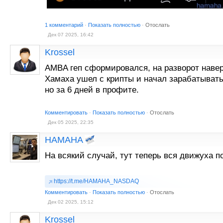
1 комментарий
·
Показать полностью
·
Отослать
Дек 07 2025, 16:42
Krossel
AMBA геп сформировался, на разворот наве
Хамаха ушел с крипты и начал зарабатывать
но за 6 дней в профите.
Комментировать
·
Показать полностью
·
Отослать
Дек 05 2025, 22:35
HAMAHA
На всякий случай, тут теперь вся движуха 
https://t.me/HAMAHA_NASDAQ
Комментировать
·
Показать полностью
·
Отослать
Дек 02 2025, 15:12
Krossel