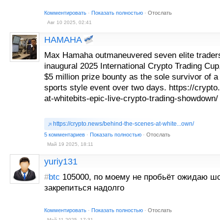
Комментировать
·
Показать полностью
·
Отослать
Авг 10 2025, 02:41
HAMAHA
Max Hamaha outmaneuvered seven elite traders
inaugural 2025 International Crypto Trading Cup,
$5 million prize bounty as the sole survivor of a ti
sports style event over two days. https://crypt
at-whitebits-epic-live-crypto-trading-showdown/
https://crypto.news/behind-the-scenes-at-white...own/
5 комментариев
·
Показать полностью
·
Отослать
Май 19 2025, 18:11
yuriy131
#
btc
105000, по моему не пробьёт ожидаю шо
закрепиться надолго
Комментировать
·
Показать полностью
·
Отослать
Май 11 2025, 17:31