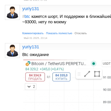
yuriy131
#
btc
кажется шорт, И поддержки в ближайше
~93000, нету по моему
Комментировать
·
Показать полностью
·
Отослать
Май 01 2025, 23:14
yuriy131
Btc ожидание