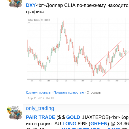
DXY
<br>Доллар США по-прежнему находится
графика.
Комментировать
·
Показать полностью
·
Отослать
Апр 11 2012, 04:13
only_trading
PAIR
TRADE
($ $
GOLD
ШАХТЕРОВ)<br>Корр
интеграция: AU
LONG
89% (
GREEN
) @ 33.3