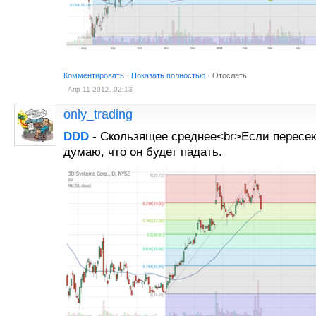
Комментировать
·
Показать полностью
·
Отослать
Апр 11 2012, 02:13
only_trading
DDD
- Скользящее среднее<br>Если пересе
думаю, что он будет падать.