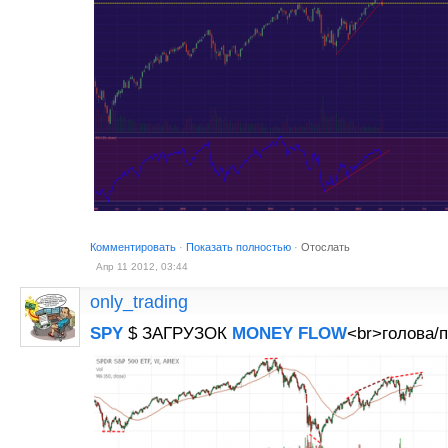
Комментировать
·
Показать полностью
·
Отослать
Апр 11 2012, 03:44
only_trading
SPY
$ ЗАГРУЗОК
MONEY
FLOW
<br>голова/