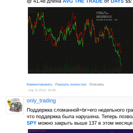
@ 41.48 длина
AVG
THE
TRADE
от
DAYS
$$:
Комментировать
·
Показать полностью
·
Отослать
Апр 11 2012, 03:46
only_trading
Поддержка сломанной<br>его недельного гра
что поддержка была нарушена. Теперь позво
SPY
можно закрыть выше 137 в этом месяце