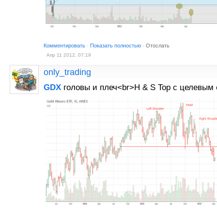
Комментировать
·
Показать полностью
·
Отослать
Апр 11 2012, 07:19
only_trading
GDX
головы и плеч<br>H & S Top с целевым 