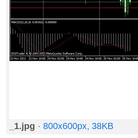
_1.jpg
·
800x600px, 38KB