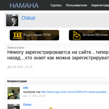
Группы
Пользователи
Зарегистри
Oskar
Раздел Акции NYSE
Биткоин Обучение
thinkorswim
Немогу зарегистрировавтса на сайте...типер
назад...хто знает как можна зарегистрирува
Дек 16 2011, 21:15
Комментарии
info
пробуем так
http://www.rpg-club.com/x1000m?h=www.youtube.
Дек 17 2011, 04:15
Oskar