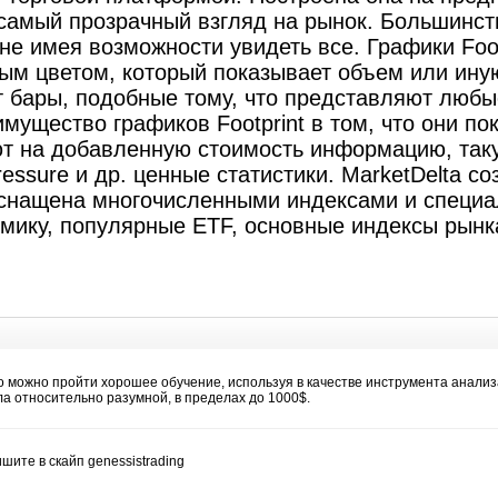
самый прозрачный взгляд на рынок. Большинств
не имея возможности увидеть все. Графики Footp
ым цветом, который показывает объем или иную
ет бары, подобные тому, что представляют любы
мущество графиков Footprint в том, что они п
ют на добавленную стоимость информацию, таку
pressure и др. ценные статистики. MarketDelta 
снащена многочисленными индексами и специа
ику, популярные ETF, основные индексы рынка
о можно пройти хорошее обучение, используя в качестве инструмента анализ
а относительно разумной, в пределах до 1000$.
шите в скайп genessistrading