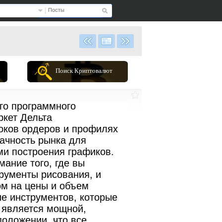
Посты
Поиск Криптовалют
ого программного
ркет Дельта
токов ордеров и профилях
рачность рынка для
ми построения графиков.
ание того, где вы
рументы рисования, и
ом на цены и объем
ие инструментов, которые
r является мощной,
положении, что все