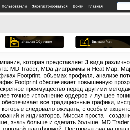
Пользователи
Зарегистрироваться
Войти
Главная
Биткоин Обучение
Биткоин Чат
компания, которая представляет 3 вида различн
га: MD Trader, MDa диаграммы и Heat Map. Ма
фиках Footprint, объемах профиля, анализе по
 График Footprint обеспечивает повышенную проз
искретное преимущество перед другими метода
лее точное исполнение ордеров и лучшее поним
 обеспечивает все традиционные графики, инст
, которые следовало ожидать, с особым акцент
ваний и индикаторов. Миссия проста - создан
ше, знать больше и сделать больше. MD Trade
 торговой платформой. Построена она на пред