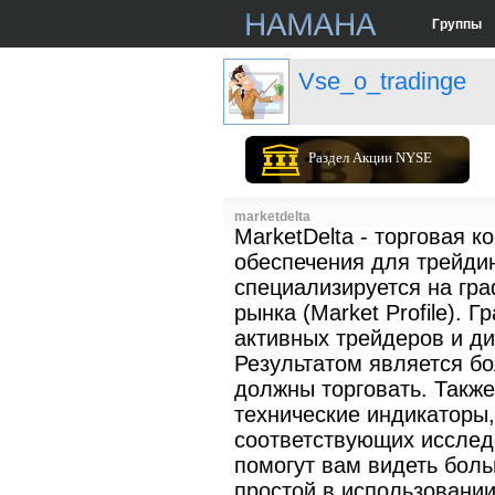
Группы
Vse_o_tradinge
Раздел Акции NYSE
marketdelta
MarketDelta - торговая 
обеспечения для трейдин
специализируется на гра
рынка (Market Profile).
активных трейдеров и д
Результатом является бо
должны торговать. Также
технические индикаторы
соответствующих исследо
помогут вам видеть боль
простой в использовании