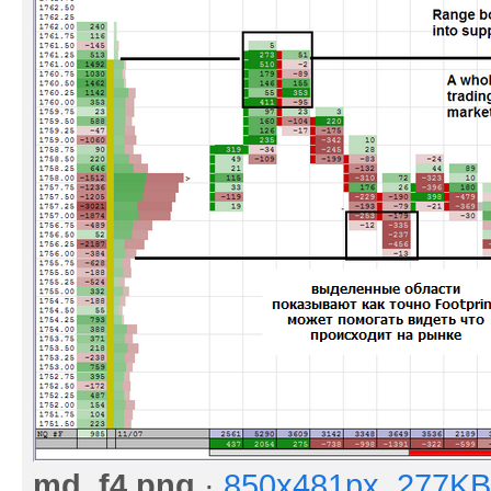
md_f4.png
·
850x481px, 277KB