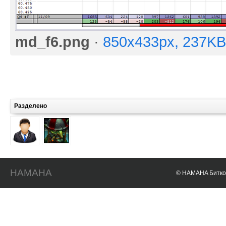
md_f6.png
·
850x433px, 237KB
Разделено
HAMAHA
© HAMAHA Биткои