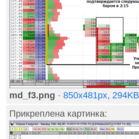
md_f3.png
·
850x481px, 294KB
Прикреплена картинка: