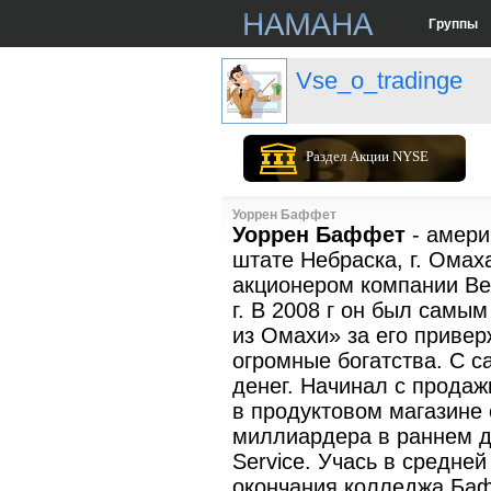
Группы
Vse_o_tradinge
Раздел Акции NYSE
Уоррен Баффет
Уоррен Баффет
- амери
штате Небраска, г. Ома
акционером компании Ber
г. В 2008 г он был самы
из Омахи» за его приве
огромные богатства. С с
денег. Начинал с продаж
в продуктовом магазине 
миллиардера в раннем де
Service. Учась в средне
окончания колледжа Баф