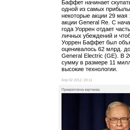
Баффет начинает скупать
одной из самых прибыль
некоторые акции 29 мая 
акции General Re. С нач
года Уоррен отдает част
личных убеждений и чтоб
Уоррен Баффет был объя
оценивалось 62 млрд. до
General Electric (GE). В
сумму в размере 11 милл
высокие технологии.
Апр 02 2012, 20:11
Прикреплена картинка: