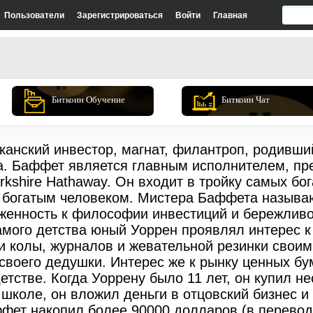
Пользователи
Зарегистрироваться
Войти
Главная
Биткоин Обучение
Биткоин Чат
канский инвестор, магнат, филантроп, родивший
ха. Баффет является главным исполнителем, п
kshire Hathaway. Он входит в тройку самых бо
м богатым человеком. Мистера Баффета называю
рженность к философии инвестиций и бережливо
амого детства юный Уоррен проявлял интерес 
и колы, журналов и жевательной резинки свои
своего дедушки. Интерес же к рынку ценных бу
тстве. Когда Уоррену было 11 лет, он купил нес
й школе, он вложил деньги в отцовский бизнес 
фет накопил более 90000 долларов (в переводе