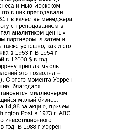
изнеса и Нью-Йоркском
 что в них преподавали
1 г в качестве менеджера
оту с преподаванием в
стал аналитиком ценных
м партнером, а затем и
 также успешно, как и его
а в 1953 г. В 1954 г
 в 12000 $ в год
 Уоррену пришла мысль
плений это позволял –
г). С этого момента Уоррен
яние, благодаря
становится миллионером.
ющийся малый бизнес:
за 14,86 за акцию, причем
ngton Post в 1973 г, ABC
го инвестиционного
в год. В 1988 г Уоррен