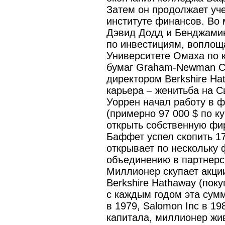
Затем он продолжает уче
институте финансов. Во 
Дэвид Додд и Бенджамин
по инвестициям, воплощ
Университете Омаха по 
бумаг Graham-Newman Co
директором Berkshire Ha
карьера – женитьба на Сь
Уоррен начал работу в ф
(примерно 97 000 $ по к
открыть собственную фир
Баффет успел скопить 174
открывает по нескольку ф
объединению в партнерс
Миллионер скупает акци
Berkshire Hathaway (поку
с каждым годом эта сумм
в 1979, Salomon Inc в 1
капитала, миллионер жив