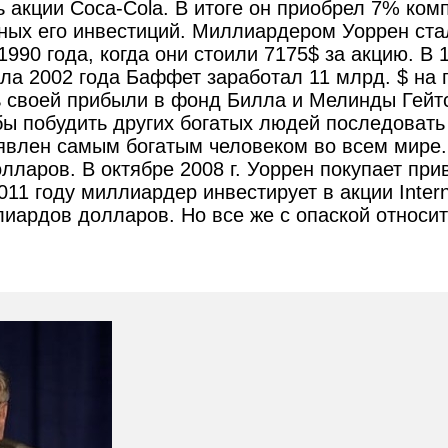
 акции Coca-Cola. В итоге он приобрел 7% комп
ных его инвестиций. Миллиардером Уоррен стал
1990 года, когда они стоили 7175$ за акцию. В 
ала 2002 года Баффет заработал 11 млрд. $ на 
ь своей прибыли в фонд Билла и Мелинды Гейтс
ы побудить других богатых людей последовать 
влен самым богатым человеком во всем мире.
лларов. В октябре 2008 г. Уоррен покупает пр
 2011 году миллиардер инвестирует в акции Intern
иардов долларов. Но все же с опаской относит