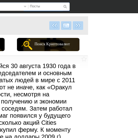
Посты
Поиск Криптовалют
ся 30 августа 1930 года в
редседателем и основным
гатых людей в мире с 2011
т не иначе, как «Оракул
сти, несмотря на
к получению и экономии
м соседям. Затем работал
маг появился у будущего
колько акций Cities
и купил ферму. К моменту
 на доллары 2009 г).