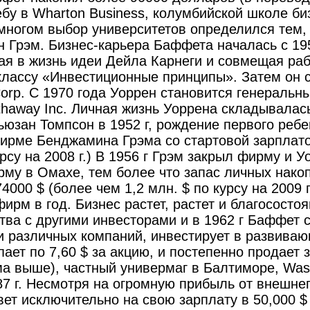
бу в Wharton Business, колумбийской школе б
многом выбор университетов определился тем,
 Грэм. Бизнес-карьера Баффета началась с 195
ая в жизнь идеи Дейла Карнеги и совмещая раб
классу «Инвестиционные принципы». Затем он 
rp. С 1970 года Уоррен становится генеральны
thaway Inc. Личная жизнь Уоррена складывалась
юзан Томпсон в 1952 г, рождение первого ребенк
ирме Бенджамина Грэма со стартовой зарплатой
урсу на 2008 г.) В 1956 г Грэм закрыл фирму и
му в Омахе, тем более что запас личных нако
000 $ (более чем 1,2 млн. $ по курсу на 2009 
ирм в год. Бизнес растет, растет и благососто
тва с другими инвесторами и в 1962 г Баффет 
и различных компаний, инвестирует в развива
пает по 7,60 $ за акцию, и постепенно продает 
а выше), частный универмаг в Балтиморе, Washi
987 г. Несмотря на огромную прибыль от внешне
ет исключительно на свою зарплату в 50,000 $ 