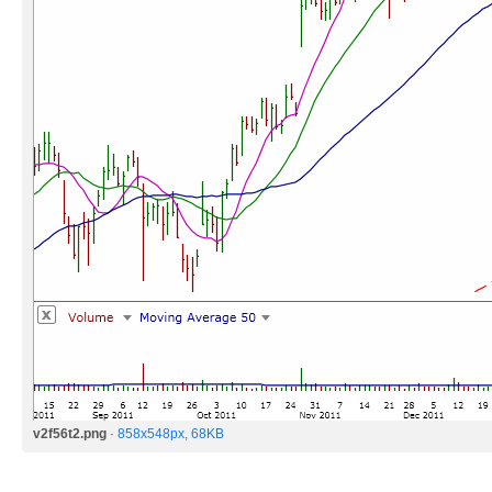
v2f56t2.png
·
858x548px, 68KB