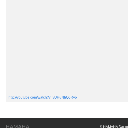
http://youtube.com/watch?v=vUHuNhQ6Rvo
HAMAHA
© HAMAHA Биткои