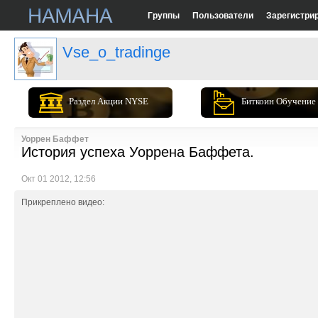
Группы
Пользователи
Зарегистри
Vse_o_tradinge
Раздел Акции NYSE
Биткоин Обучение
Уоррен Баффет
История успеха Уоррена Баффета.
Окт 01 2012, 12:56
Прикреплено видео: