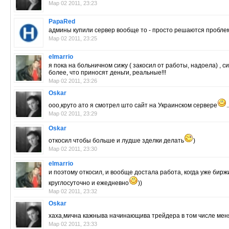
Мар 02 2011, 23:23
PapaRed
админы купили сервер вообще то - просто решаются пробле
Мар 02 2011, 23:25
elmarrio
я пока на больничном сижу ( закосил от работы, надоела) , с
более, что приносят деньги, реальные!!!
Мар 02 2011, 23:26
Oskar
ооо,круто ато я смотрел што сайт на Украинском сервере
Мар 02 2011, 23:29
Oskar
откосил чтобы больше и лудше зделки делать
)
Мар 02 2011, 23:30
elmarrio
и поэтому откосил, и вообще достала работа, когда уже биржи
круглосуточно и ежедневно
))
Мар 02 2011, 23:32
Oskar
хаха,мична кажныва начинающива трейдера в том числе мен
Мар 02 2011, 23:33