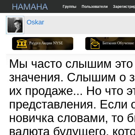
Группы
Пользователи
Зарегистри
Oskar
Раздел Акции NYSE
Биткоин Обучение
Мы часто слышим это 
значения. Слышим о з
их продаже... Но что 
представления. Если 
новичка словами, то б
валюта будущего, кот