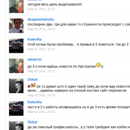
сегодня весь день выделывался!
Мар 02 2011, 23:12
dragonshainsky
последнее два, три для какие то странности происходят с са
Мар 02 2011, 23:14
KelevRa
этой ночью были проблемы... я привык в 3 ложиться, так до 3 т
Мар 02 2011, 23:15
elmarrio
до 3-х ночи ждёшь новости по Австралии
))
Мар 02 2011, 23:17
Oskar
))я то думал што я один такой сижу до ночи жду новосте
меня.....админы наверно на плохой хостинг сайт перенисли
Мар 02 2011, 23:19
KelevRa
часто в 2 с работы возвращаюсь ну и до 3 есть время посидеть 
Мар 02 2011, 23:21
Oskar
да уж,тижолый график работы...а у тебя трейдинг как хобби