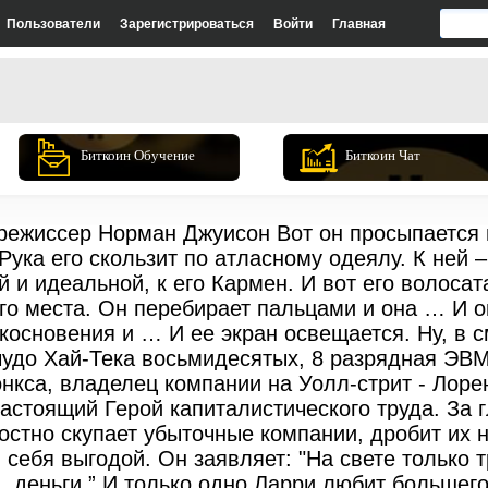
Пользователи
Зарегистрироваться
Войти
Главная
Биткоин Обучение
Биткоин Чат
д режиссер Норман Джуисон Вот он просыпается
 Рука его скользит по атласному одеялу. К ней –
 и идеальной, к его Кармен. И вот его волосата
го места. Он перебирает пальцами и она … И о
основения и … И ее экран освещается. Ну, в 
чудо Хай-Тека восьмидесятых, 8 разрядная ЭВ
нкса, владелец компании на Уолл-стрит - Лор
астоящий Герой капиталистического труда. За 
стно скупает убыточные компании, дробит их на
 себя выгодой. Он заявляет: "На свете только 
и, деньги.” И только одно Ларри любит большег