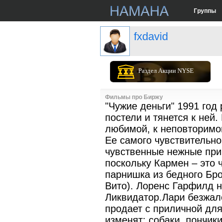
Группы
fxdavid
Раздел Акции NYSE
Фильмы про Биржу
"Чужие деньги" 1991 го
постели и тянется к ней.
любимой, к неповторимой
Ее самого чувствительно
чувственные нежные прик
поскольку Кармен – это 
парнишка из бедного Бро
Вито). Лоренс Гарфилд н
Ликвидатор.Лари безжало
продает с приличной для
изменят: собаки, пончик