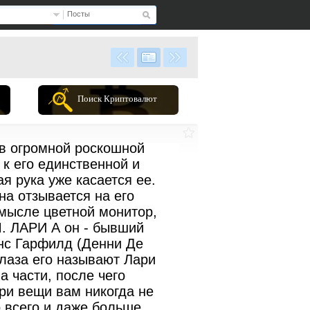
Посты
Поиск Криптовалют
 в огромной роскошной
 к его единственной и
я рука уже касается ее.
на отзывается на его
смысле цветной монитор,
М. ЛАРИ А он - бывший
енс Гарфилд (Денни Де
глаза его называют Лари
 части, после чего
три вещи вам никогда не
о всего и даже больше