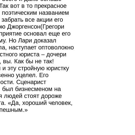
Так вот в то прекрасное
с поэтическим названием
 забрать все акции его
рю Джоргенсон(Грегори
дприятие основал еще его
ому. Но Лари доказал
ла, наступает оптоволокно
стного юриста – дочери
 вы. Как бы не так!
 и эту стройную юристку
енно уцелел. Его
ости. Сценарист
м был бизнесменом на
ия людей стоят дороже
а. «Да, хороший человек,
успешным.»