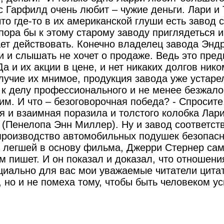
с Гарфилд очень любит – чужие деньги. Лари и 
то где-то в их американской глуши есть завод 
пора бы к этому старому заводу приглядеться и
ает действовать. Конечно владелец завода Энд
и и слышать не хочет о продаже. Ведь это пре
Да и их акции в цене, и нет никаких долгов ник
лучие их мнимое, продукция завода уже устаре
 к делу профессионального и не менее безжало
м. И что – безоговорочная победа? - Спросите,
 и взаимная поразила и толстого колобка Лари
(Пенелопа Энн Миллер). Ну и завод соответств
роизводство автомобильных подушек безопасн
, легшей в основу фильма, Джерри Стернер са
ем пишет. И он показал и доказал, что отношен
ециально для вас мои уважаемые читатели цитат
 но и не помеха тому, чтобы быть человеком 