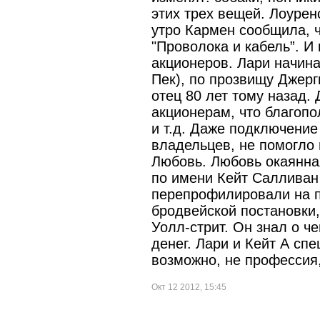
этих трех вещей. Лоурен
утро Кармен сообщила, ч
"Проволока и кабель”. И 
акционеров. Лари начин
Пек), по прозвищу Джерг
отец 80 лет тому назад. 
акционерам, что благопо
и т.д. Даже подключение
владельцев, не помогло и
Любовь. Любовь окаянная
по имени Кейт Салливан 
перепрофилировали на п
бродвейской постановки
Уолл-стрит. Он знал о ч
денег. Лари и Кейт А сп
возможно, не профессия,
Окт 12 2012, 15:45