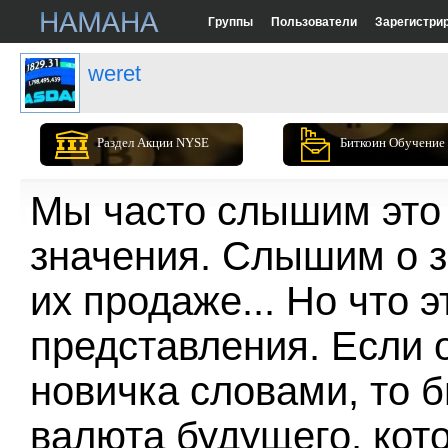
Группы
Пользователи
Зарегистри
weret
Раздел Акции NYSE
Биткоин Обучение
Мы часто слышим это 
значения. Слышим о з
их продаже... Но что 
представления. Если 
новичка словами, то б
валюта будущего, кот