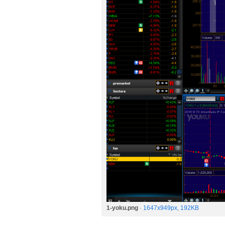
1-yoku.png
·
1647x949px, 192KB