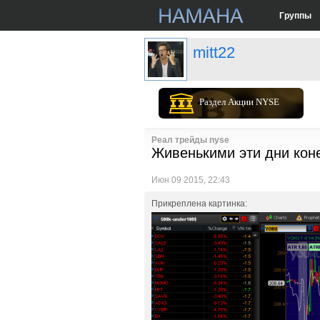
Группы
mitt22
Раздел Акции NYSE
Реал трейды nyse
Живенькими эти дни коне
Июн 09 2015, 22:43
Прикреплена картинка: