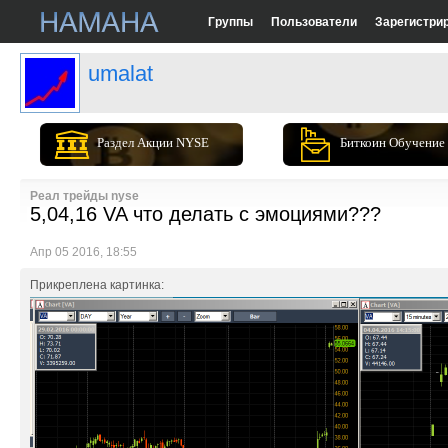
Группы
Пользователи
Зарегистри
umalat
Раздел Акции NYSE
Биткоин Обучение
Реал трейды nyse
5,04,16 VA что делать с эмоциями???
Апр 05 2016, 18:55
Прикреплена картинка: