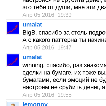
это тебе от души, мне эти дв
Апр 05 2016, 19:39
umalat
BigB, спасибо за столь подр
А с какого паттерна ты начин
Апр 05 2016, 19:47
umalat
winning, спасибо, раз знаком
сделки на бумаге, их тоже в
бумагами, если эмоций не бу
настроем не срубить денег, а
Апр 05 2016, 19:55
lemonov