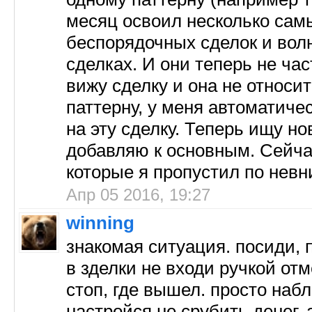
месяц освоил несколько сам
беспорядочных сделок и волн
сделках. И они теперь не ча
вижу сделку и она не относи
паттерну, у меня автоматиче
на эту сделку. Теперь ищу н
добавляю к основным. Сейча
которые я пропустил по нев
Апр 05 2016, 19:27
winning
знакомая ситуация. посиди, 
в зделки не входи ручкой от
стоп, где вышел. просто наб
настройся не срубить денег, 