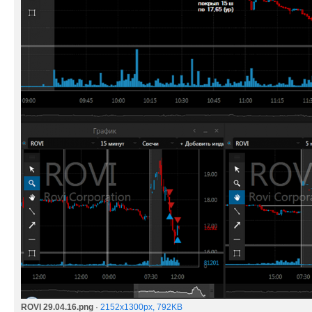
ROVI 29.04.16.png
·
2152x1300px, 792KB