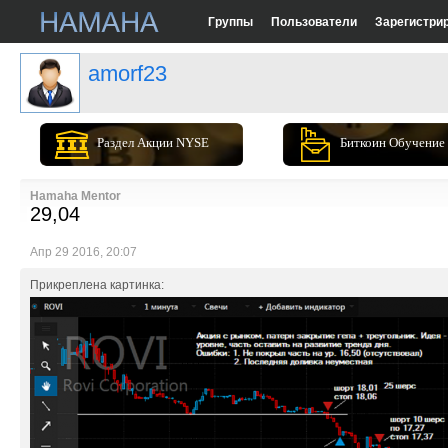
Группы
Пользователи
Зарегистри
amorf23
Раздел Акции NYSE
Биткоин Обучение
Hamaha Mentor
29,04
Апр 29 2016, 20:07
Прикреплена картинка: