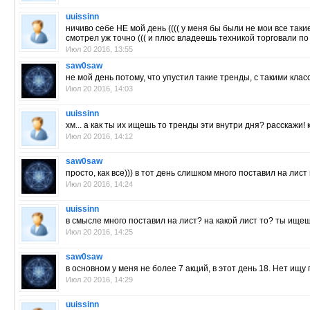
uuissinn
ничиво себе НЕ мой день (((( у меня бы были не мои все таки
смотрел уж точно ((( и плюс владеешь техникой торговали по
Июл 20 2016, 13:55
saw0saw
не мой день потому, что упустил такие тренды, с такими кла
Июл 20 2016, 14:03
uuissinn
хм... а как ты их ищешь то тренды эти внутри дня? расскажи! 
Июл 20 2016, 14:12
saw0saw
просто, как все))) в тот день слишком много поставил на ли
Июл 20 2016, 14:24
uuissinn
в смысле много поставил на лист? на какой лист то? ты ище
Июл 20 2016, 14:25
saw0saw
в основном у меня не более 7 акций, в этот день 18. Нет ищ
Июл 20 2016, 14:29
uuissinn