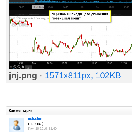
jnj.png
·
1571x811px, 102KB
Комментарии
uuissinn
классно )
Июл 19 2016, 21:40