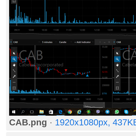
CAB.png
·
1920x1080px, 437K