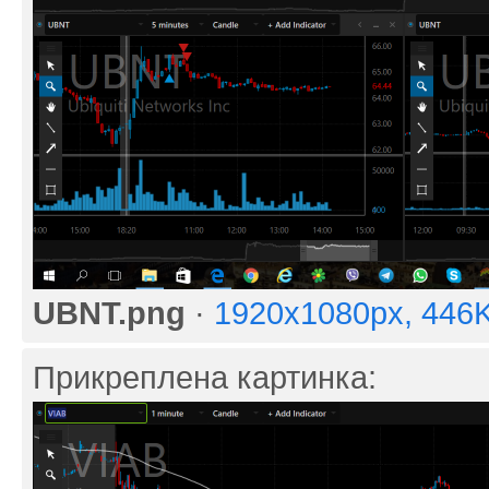
UBNT.png
·
1920x1080px, 446
Прикреплена картинка: