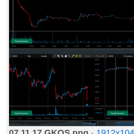
07.11.17 GKOS.png
·
1912x104