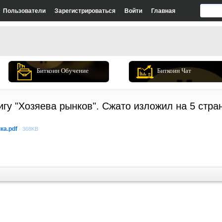
Пользователи
Зарегистрироваться
Войти
Главная
Биткоин Обучение
Биткоин Чат
гу "Хозяева рынков". Сжато изложил на 5 стр
ка.pdf
· 368KB