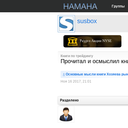
Группы
susbox
Раздел Акции NYSE
Книги по трейдингу
Прочитал и осмыслил кни
Основные мысли книги Хозяева рын
Ноя 16 2017, 21:01
Разделено