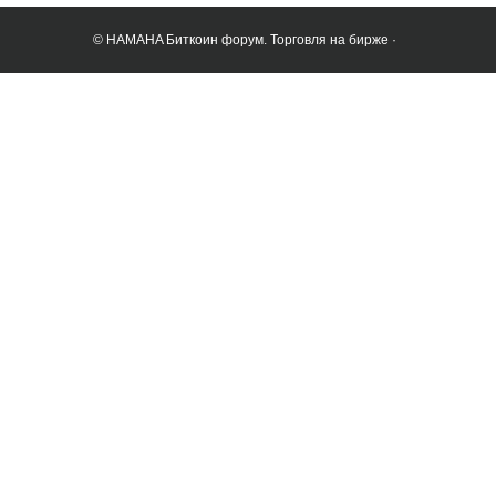
© HAMAHA Биткоин форум. Торговля на бирже ·