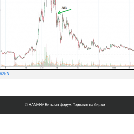
292KB
© HAMAHA Биткоин форум. Торговля на бирже ·