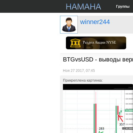
Группы
winner244
Раздел Акции NYSE
BTGvsUSD - выводы вер
Ноя 27 2017, 07:45
Прикреплена картинка: