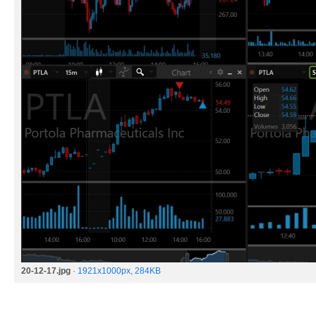
20-12-17.jpg
·
1921x1000px, 284KB