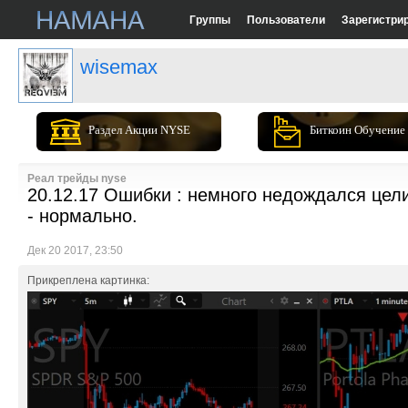
Группы
Пользователи
Зарегистри
wisemax
Раздел Акции NYSE
Биткоин Обучение
Реал трейды nyse
20.12.17 Ошибки : немного недождался цел
- нормально.
Дек 20 2017, 23:50
Прикреплена картинка: