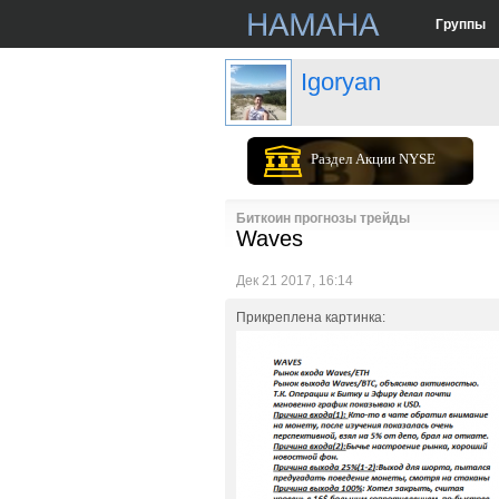
Группы
Igoryan
Раздел Акции NYSE
Биткоин прогнозы трейды
Waves
Дек 21 2017, 16:14
Прикреплена картинка: