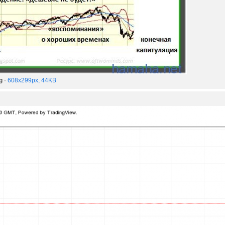
g
·
608x299px, 44KB