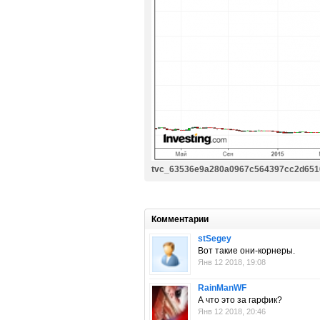
tvc_63536e9a280a0967c564397cc2d651
Комментарии
stSegey
Вот такие они-корнеры.
Янв 12 2018, 19:08
RainManWF
А что это за гарфик?
Янв 12 2018, 20:46