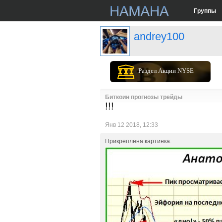
Группы
andrey100
Раздел Акции NYSE
Биткоин прогнозы трейды
!!!
Янв 12 2018, 12:33
Прикреплена картинка: