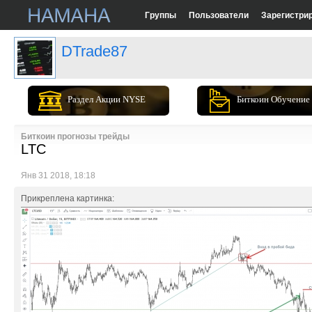
Группы
Пользователи
Зарегистри
DTrade87
Раздел Акции NYSE
Биткоин Обучение
Биткоин прогнозы трейды
LTC
Янв 31 2018, 18:18
Прикреплена картинка: