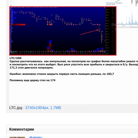
LTC.jpg
·
3740x1904px, 1,7MB
Комментарии
dummc