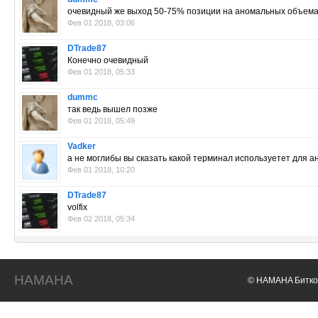
очевидный же выход 50-75% позиции на аномальных объем
Фев 01 2018, 03:06
DTrade87
Конечно очевидный
Фев 01 2018, 05:33
dummc
так ведь вышел позже
Фев 01 2018, 05:49
Vadker
а не моглибы вы сказать какой терминал используетет для а
Фев 01 2018, 10:20
DTrade87
volfix
Фев 02 2018, 05:34
HAMAHA
© HAMAHA Биткои