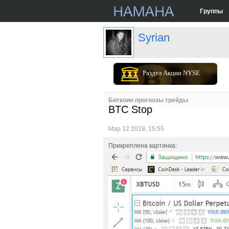
Группы
Syrian
Раздел Акции NYSE
Биткоин прогнозы трейды
BTC Stop
Мар 12 2018, 15:55
Прикреплена картинка: