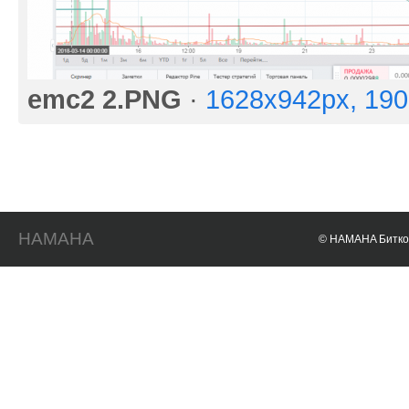
emc2 2.PNG
·
1628x942px, 19
HAMAHA
© HAMAHA Биткои