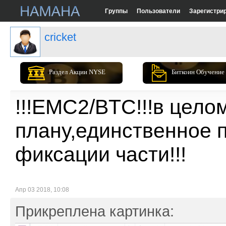
Группы
Пользователи
Зарегистри
cricket
Раздел Акции NYSE
Биткоин Обучение
!!!EMC2/BTC!!!в цело
плану,единственное 
фиксации части!!!
Апр 03 2018, 10:08
Прикреплена картинка: