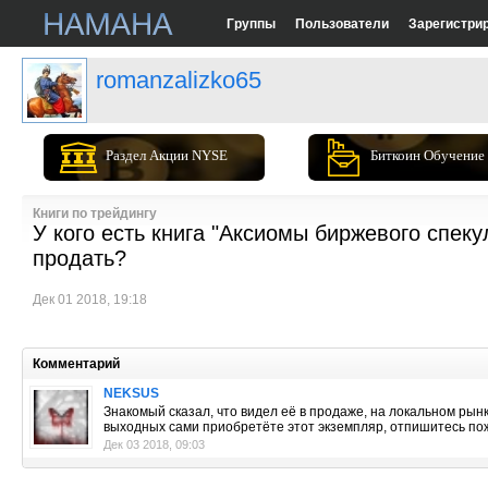
Группы
Пользователи
Зарегистри
romanzalizko65
Раздел Акции NYSE
Биткоин Обучение
Книги по трейдингу
У кого есть книга "Аксиомы биржевого спек
продать?
Дек 01 2018, 19:18
Комментарий
NEKSUS
Знакомый сказал, что видел её в продаже, на локальном рынк
выходных сами приобретёте этот экземпляр, отпишитесь по
Дек 03 2018, 09:03