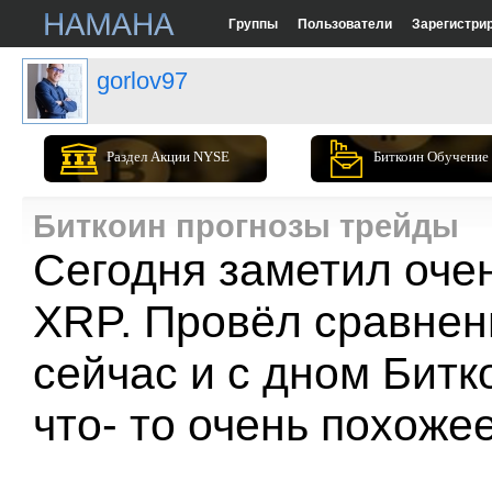
Группы
Пользователи
Зарегистри
gorlov97
Раздел Акции NYSE
Биткоин Обучение
Биткоин прогнозы трейды
Сегодня заметил оче
XRP. Провёл сравнен
сейчас и с дном Битк
что- то очень похожее