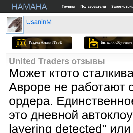
Группы
Пользователи
Зарегистри
UsaninM
Раздел Акции NYSE
Биткоин Обучение
United Traders отзывы
Может ктото сталкива
Авроре не работают 
ордера. Единственно
это дневной автоклоу
layering detected" или