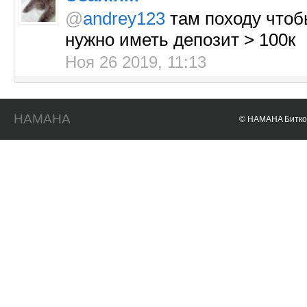
@
andrey123
там походу чтоб
нужно иметь депозит > 100к
Ноя 26 2019, 11:13
HAMAHA
© HAMAHA Биткои