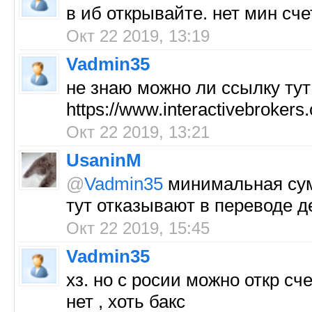
в иб открывайте. нет мин сче
Окт 22 2019, 13:19
Vadmin35
не знаю можно ли ссылку тут 
https://www.interactivebroker
Окт 22 2019, 13:21
UsaninM
@
Vadmin35
минимальная сумм
тут отказывают в переводе д
Окт 22 2019, 15:45
Vadmin35
хз. но с росии можно откр сч
нет , хоть бакс