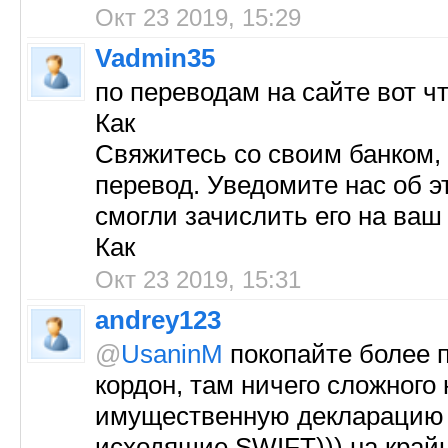
Окт 23 2019, 15:29
Vadmin35
по переводам на сайте вот ч
Как
Свяжитесь со своим банком, 
перевод. Уведомите нас об 
смогли зачислить его на ваш
Как
Окт 23 2019, 15:31
andrey123
@
UsaninM
покопайте более 
кордон, там ничего сложного 
имущественную декларацию ч
исходящие SWIFT))) на крайн