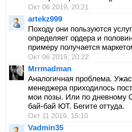
Окт 06 2019, 20:21
artekz999
Походу они пользуются услуг
определяет ордера и половину
примеру получается маркето
Окт 06 2019, 20:22
Mrrmadman
Аналогичная проблема. Ужас
менеджера приходилось посто
мои позы. Или по дневному С
бай-бай ЮТ. Бегите оттуда.
Окт 11 2019, 15:10
Vadmin35