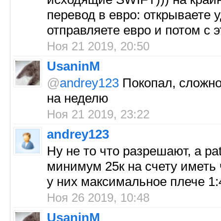
перевод в евро: открываете 
отправляете евро и потом с эт
Ноя 21 2019, 20:50
UsaninM
@
andrey123
Покопал, сложног
на неделю
Ноя 21 2019, 23:22
andrey123
Ну не то что разрешают, а pat
минимум 25к на счету иметь 
у них максимальное плече 1:
Ноя 26 2019, 10:48
UsaninM