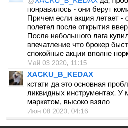
@
XACKU_B_KEDAX
да, проб
понравилось - они берут ком
Причем если акция летает - 
полетел после открытия ввер
После небольшого лага купил
впечатление что брокер быст
спокойные акции вполне нор
Май 03 2020, 11:15
XACKU_B_KEDAX
кстати да это основная проб
ликвидных инструментах. У м
маркетом, высоко взяло
Июн 08 2020, 04:16