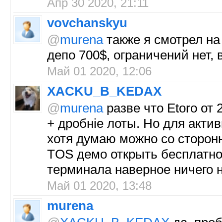
Апр 30 2020, 21:11
vovchanskyu
@
murena
также я смотрел на
депо 700$, ограничений нет, 
Май 01 2020, 12:06
XACKU_B_KEDAX
@
murena
разве что Etoro от 
+ дробніе лоты. Но для актив
хотя думаю можно со сторонн
TOS демо открыть бесплатно
терминала наверное ничего 
Май 01 2020, 13:48
murena