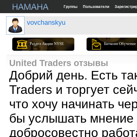
Группы
Пользователи
Зарегистри
vovchanskyu
Раздел Акции NYSE
Биткоин Обучение
United Traders отзывы
Добрий день. Есть так
Traders и торгует се
что хочу начинать чер
бы услышать мнение 
добросовестно работ