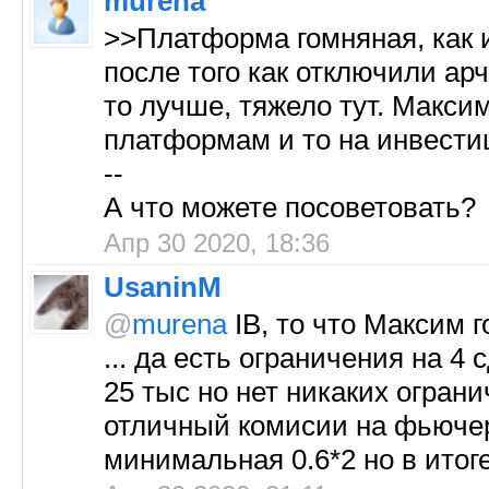
murena
>>Платформа гомняная, как 
после того как отключили арч
то лучше, тяжело тут. Макс
платформам и то на инвести
--
А что можете посоветовать?
Апр 30 2020, 18:36
UsaninM
@
murena
IB, то что Максим г
... да есть ограничения на 4
25 тыс но нет никаких огран
отличный комисии на фьючерс
минимальная 0.6*2 но в итоге