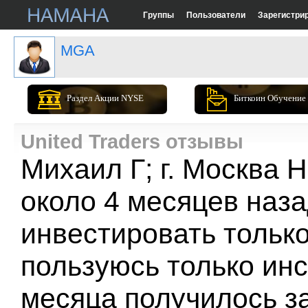
Группы
Пользователи
Зарегистри
MGA
Раздел Акции NYSE
Биткоин Обучение
United Traders отзывы
Михаил Г; г. Москва 
около 4 месяцев наз
инвестировать только
пользуюсь только инс
месяца получилось з