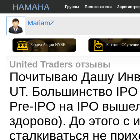
Группы
Пользователи
Зарегистри
MariamZ
Раздел Акции NYSE
Биткоин Обучение
United Traders отзывы
Почитываю Дашу Инве
UT. Большинство IPO
Pre-IPO на IPO выше
здорово). До этого с
сталкиваться не прих