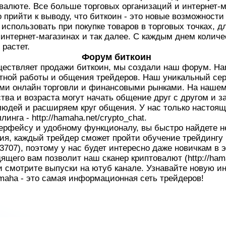
валюте. Все больше торговых организаций и интернет-
о прийти к выводу, что биткоин - это новые возможности
использовать при покупке товаров в торговых точках, 
в интернет-магазинах и так далее. С каждым днем колич
растет.
Форум биткоин
ществляет продажи биткоин, мы создали наш форум. Ham
тной работы и общения трейдеров. Наш уникальный сер
ми онлайн торговли и финансовыми рынками. На нашем
тва и возраста могут начать общение друг с другом и 
юдей и расширяем круг общения. У нас только настоящи
инга - http://hamaha.net/crypto_chat.
ерфейсу и удобному функционалу, вы быстро найдете 
, каждый трейдер сможет пройти обучение трейдингу
583707), поэтому у нас будет интересно даже новичкам в 
ящего вам позволит наш сканер криптовалют (http://hama
 и смотрите выпуски на ютуб канале. Узнавайте новую 
maha - это самая информационная сеть трейдеров!