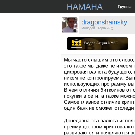
Группы
dragonshainsky
Молодой - Горячий ;)
Раздел Акции NYSE
Мы часто слышим это слово, 
это такое мы даже не имеем 
цифровая валюта будущего, к
никем не контролируема. Вып
использующих программу вы
В чем отличия биткоинов от 
покупки в сети, а также мож
Самое главное отличие крипт
один банк не сможет отследи
Донедавна эта валюта исполь
преимуществом криптовалюты
развиваются и появляются в