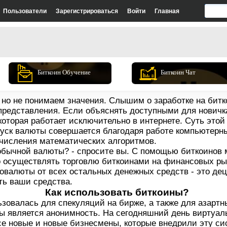
Пользователи
Зарегистрироваться
Войти
Главная
Биткоин Обучение
Биткоин Чат
но не понимаем значения. Слышим о заработке на битко
представления. Если объяснять доступными для новичка
оторая работает исключительно в интернете. Суть этой 
уск валюты совершается благодаря работе компьютерны
числения математических алгоритмов.
обычной валюты? - спросите вы. С помощью биткоинов 
но осуществлять торговлю биткоинами на финансовых ры
овалюты от всех остальных денежных средств - это дец
ть ваши средства.
Как использовать биткоины?
зовалась для спекуляций на бирже, а также для азартн
 является анонимность. На сегодняшний день виртуал
се новые и новые бизнесмены, которые внедрили эту с