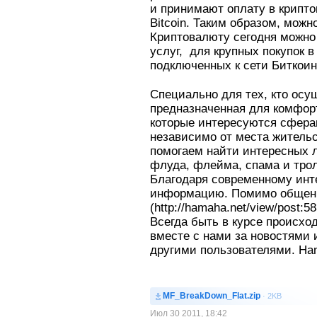
и принимают оплату в крипто
Bitcoin. Таким образом, можн
Криптовалюту сегодня можно 
услуг, для крупных покупок 
подключенных к сети Биткоин 
Специально для тех, кто осу
предназначенная для комфор
которые интересуются сфера
независимо от места жительс
помогаем найти интересных л
флуда, флейма, спама и тролл
Благодаря современному инт
информацию. Помимо общения
(http://hamaha.net/view/post:
Всегда быть в курсе происход
вместе с нами за новостями
другими пользователями. Ha
MF_BreakDown_Flat.zip
· 2KB
Июл 30 2011, 18:42